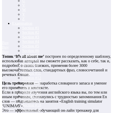
U
V
W
Y
Z
Examination
Section #1
Section #2
Section #3
Section #4
Buy
Section #5
Buy
Section #6
Buy
Section #7
Топик ‘It’s all about me’
построен по определенному шаблону,
Section #8
использовав который вы сможете рассказать, как о себе, так и,
Section #9
подробно, о своих близких, применяя более 3000
Section #10
высокочастотных слов, стандартных фраз, словосочетаний и
Section #11
речевых клише.
Section #12
Section #13
Цель тренировки
— наработка словарного запаса и умение
Section #14
его применять в контексте.
Section #15
Если в процессе изучения английского языка вы, по тем или
Section #16
иным причинам, столкнулись с трудностью запоминания En
Section #17
слов — подпишитесь на занятия «English training simulator
Section #18
‘UNIMAG'».
Section #19
Это — эффективный обучающий он-лайн тренажер для