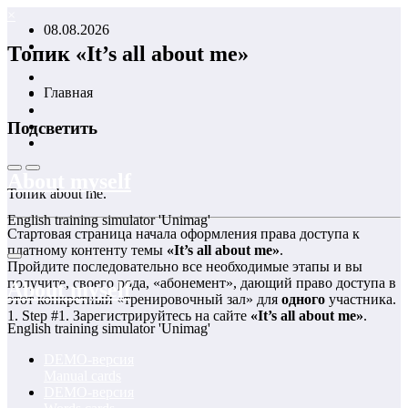
Перейти
×
08.08.2026
к
содержимому
Топик «It’s all about me»
Главная
Подсветить
About myself
Топик about me.
English training simulator 'Unimag'
Стартовая страница начала оформления права доступа к
платному контенту темы
«It’s all about me»
.
Пройдите последовательно все необходимые этапы и вы
получите, своего рода, «абонемент», дающий право доступа в
About myself
этот конкретный «тренировочный зал» для
одного
участника.
1. Step #1. Зарегистрируйтесь на сайте
«It’s all about me»
.
English training simulator 'Unimag'
DEMO-версия
Manual cards
DEMO-версия