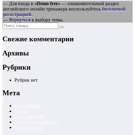
— Для входа в
«Demo free»
— ознакомительный раздел
английского онлайн тренажера воспользуйтесь
бесплатной
регистрацией.
—
Вернуться
к выбору темы.
Свежие комментарии
Архивы
Рубрики
Рубрик нет
Мета
Регистрация
Войти
Лента записей
Лента комментариев
WordPress.org