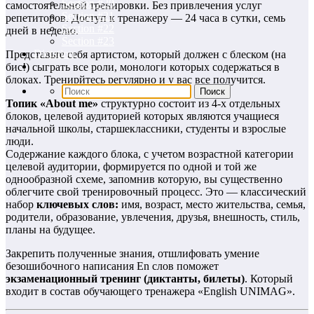
Section #20
самостоятельной тренировки. Без привлечения услуг
Section #21
репетиторов. Доступ к тренажеру — 24 часа в сутки, семь
Section #22
дней в неделю.
Section #23
Dictation
Представьте себя артистом, который должен с блеском (на
бис!) сыграть все роли, монологи которых содержаться в
блоках. Тренирйтесь регулярно и у вас все получится.
Топик «About me»
структурно состоит из 4-х отдельных
блоков, целевой аудиторией которых являются учащиеся
начальной школы, старшеклассники, студенты и взрослые
люди.
Содержание каждого блока, с учетом возрастной категории
целевой аудитории, формируется по одной и той же
однообразной схеме, запомнив которую, вы существенно
облегчите свой тренировочный процесс. Это — классический
набор
ключевых слов:
имя, возраст, место жительства, семья,
родители, образование, увлечения, друзья, внешность, стиль,
планы на будущее.
Закрепить полученные знания, отшлифовать умение
безошибочного написания En слов поможет
экзаменационный тренинг (диктанты, билеты)
. Который
входит в состав обучающего тренажера «English UNIMAG».