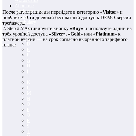
Words cards
About me
Cards sentences
После регистрации вы перейдете в категорию
«Visitor»
и
Speach
получите 30-ти дневный бесплатный доступ к DEMO-версии
Vacabulary
тренажера.
A
2. Step #2. Активируйте кнопку
«Buy»
и используте однин из
B
трёх уровней доступа
«Silver», «Gold»
или
«Platinum»
к
C
платной версии — на срок согласно выбранного тарифного
D
плана:
E
F
G
H
I
J
K
L
M
N
O
P
Q
R
S
T