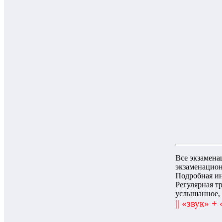
Все экзамена
экзаменацион
Подробная и
Регулярная т
услышанное, 
|| «звук» +