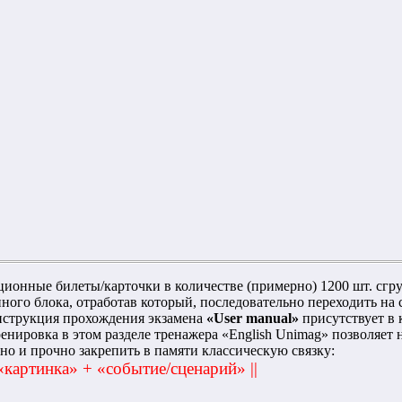
ционные билеты/карточки в количестве (примерно) 1200 шт. сгр
ного блока, отработав который, последовательно переходить на
нструкция прохождения экзамена
«User manual»
присутствует в 
ренировка в этом разделе тренажера «English Unimag» позволяет
но и прочно закрепить в памяти классическую связку:
 «картинка» + «событие/сценарий» ||