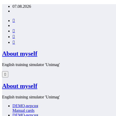
Перейти
07.08.2026
к
содержимому
About myself
English training simulator 'Unimag'
About myself
English training simulator 'Unimag'
DEMO-версия
Manual cards
DEMO-версия