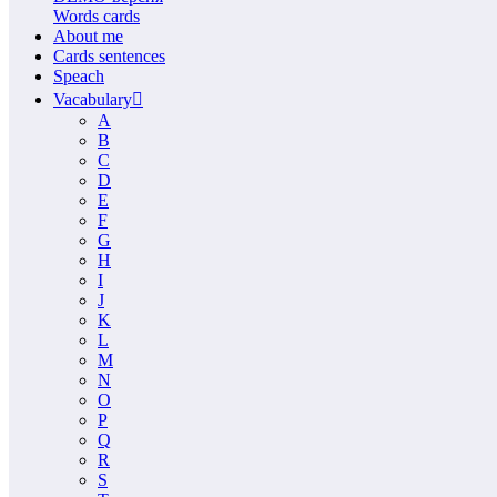
Words cards
About me
Cards sentences
Speach
Vacabulary
A
B
C
D
E
F
G
H
I
J
K
L
M
N
O
P
Q
R
S